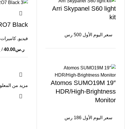
عدسات
Arri Skypanel S60 light
إضائات و استوديو
kit
حوامل وموانع اهتزاز
O7 Black
شاشات وأجهزة تسجيل
سعر اليوم الأول 500 رس
فيديو
,
كاميرات
ادابترات
ر.س
40.00
/ 
وسائط التخزين
صوتيات
مايكروفونات
Atomos SUMO19M 19″
أجهزة التسجيل
مزيد من المعل
HDR/High-Brightness
اكسسوارات
Monitor
بطاريات
أخرى
سعر اليوم الأول 186 رس
الأسئلة الشائعة