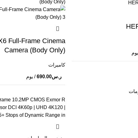
HER
X6 Full-Frame Cinema
Camera (Body Only)
يوم
كاميرات
ر.س
690.00
/ يوم
ومات
-Frame 10.2MP CMOS Exmor R
sor DCI 4K60p | UHD 4K120 |
+ Stops of Dynamic Range in