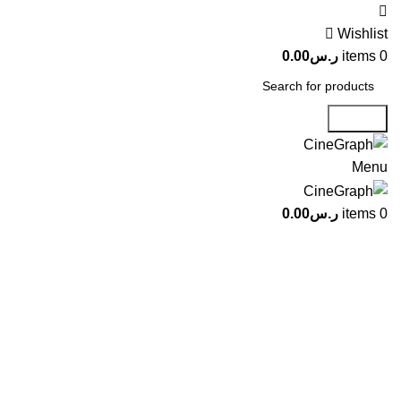
Wishlist
0
items
ر.س
0.00
Search
Menu
0
items
ر.س
0.00
فوتوغراف
كاميرات
عدسات
إضائات فوتو
حوامل