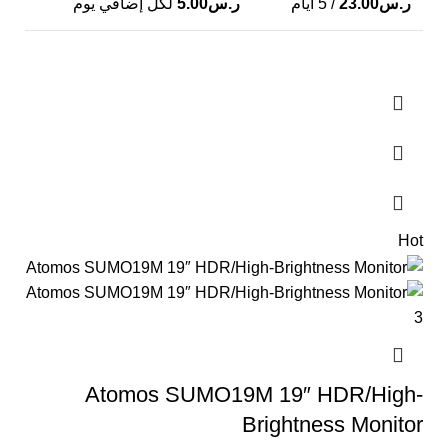
ر.س
23.00
/ 5 أيام
ر.س
5.00
لكل إضافي يوم
Hot
Atomos SUMO19M 19″ HDR/High-
Brightness Monitor