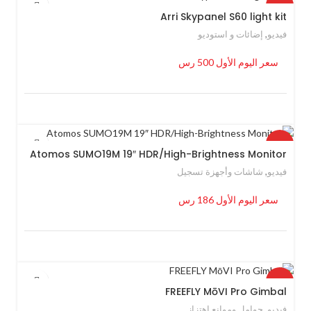
HOT
Arri Skypanel S60 light kit
فيديو
,
إضائات و استوديو
سعر اليوم الأول 500 رس
HOT
Atomos SUMO19M 19″ HDR/High-Brightness Monitor
فيديو
,
شاشات وأجهزة تسجيل
سعر اليوم الأول 186 رس
HOT
FREEFLY MōVI Pro Gimbal
فيديو
,
حوامل وموانع اهتزاز