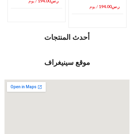
ر.س
194.00
/ يوم
ر.س
194.00
/ يوم
أحدث المنتجات
موقع سينيغراف