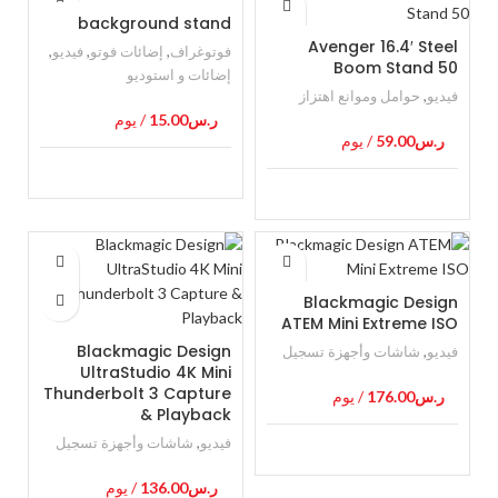
background stand
Avenger 16.4′ Steel
فوتوغراف
,
إضائات فوتو
,
فيديو
,
Boom Stand 50
إضائات و استوديو
فيديو
,
حوامل وموانع اهتزاز
ر.س
15.00
/ يوم
ر.س
59.00
/ يوم
Blackmagic Design
ATEM Mini Extreme ISO
Blackmagic Design
فيديو
,
شاشات وأجهزة تسجيل
UltraStudio 4K Mini
Thunderbolt 3 Capture
ر.س
176.00
/ يوم
& Playback
فيديو
,
شاشات وأجهزة تسجيل
ر.س
136.00
/ يوم