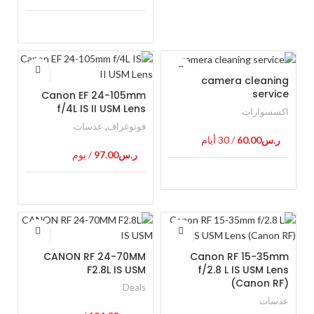
camera cleaning
service
Canon EF 24-105mm
f/4L IS II USM Lens
اكسسوارات
فوتوغراف
,
عدسات
ر.س
60.00
/ 30 أيام
ر.س
97.00
/ يوم
CANON RF 24-70MM
Canon RF 15-35mm
F2.8L IS USM
f/2.8 L IS USM Lens
(Canon RF)
Deals
عدسات