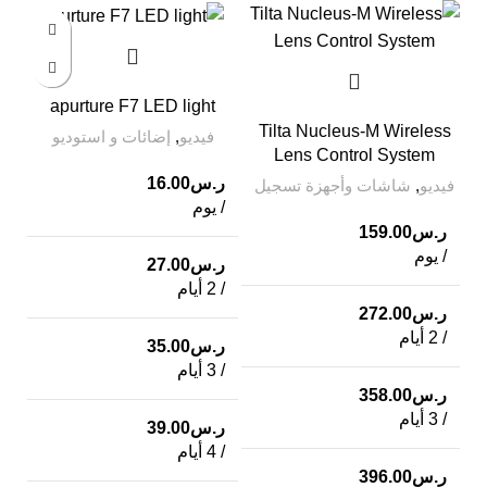
apurture F7 LED light
Tilta Nucleus-M Wireless
فيديو
,
إضائات و استوديو
Lens Control System
ر.س
16.00
فيديو
,
شاشات وأجهزة تسجيل
/ يوم
ر.س
159.00
/ يوم
ر.س
27.00
G-
/ 2 أيام
ر.س
272.00
/ 2 أيام
ر.س
35.00
في
/ 3 أيام
ر.س
358.00
ر
/ 3 أيام
ر.س
39.00
ي
/ 4 أيام
ر.س
396.00