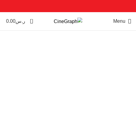
0
Menu
ر.س
0.00
HOT
Click to enlarge