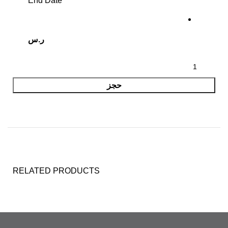
End Date
ر.س
حجز
RELATED PRODUCTS