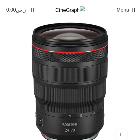
0
Menu
ر.س
0.00
Click to enlarge