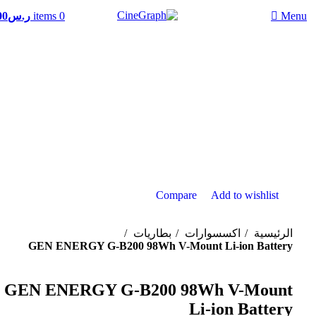
0
items
ر.س
00
Menu
Hot
Click to enlarge
Compare
Add to wishlist
الرئيسية
اكسسوارات
بطاريات
GEN ENERGY G-B200 98Wh V-Mount Li-ion Battery
GEN ENERGY G-B200 98Wh V-Mount
Li-ion Battery