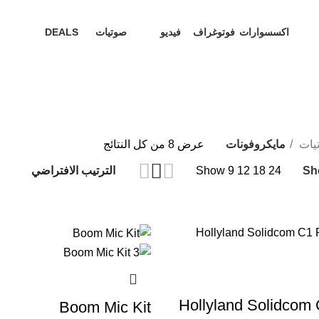
اكسسوارات
فوتوغراف
فيديو
صوتيات
DEALS
5 Products
9 Products
81 Products
55 Products
15 Products
يات
مايكروفونات
عرض ⁦8⁩ من كل النتائج
Sh
Show
9
12
18
24
Hollyland Solidcom
Boom Mic Kit