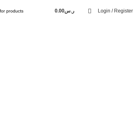
Login / Register
ر.س
0.00
فوتوغراف
كاميرات
عدسات
إضائات فوتو
حوامل
وسائط التخزين
فيديو
كاميرات
عدسات
إضائات و استوديو
حوامل وموانع اهتزاز