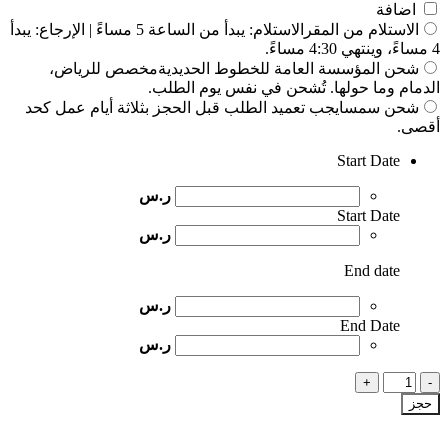
اضافة
الاستلام من المقر
الاستلام: يبدأ من الساعة 5 مساءً | الإرجاع: يبدأ
4 مساءً، وينتهي 4:30 مساءً.
شحن المؤسسة العامة للخطوط الحديدية
مخصص للرياض،
الدمام وما حولها. تُشحن في نفس يوم الطلب.
شحن سمسا
يجب تعميد الطلب قبل الحجز بثلاثة أيام عمل كحد
أقصى.
Start Date
ر.س
Start Date
ر.س
End date
ر.س
End Date
ر.س
كمية
Godox
حجز
AD600Pro