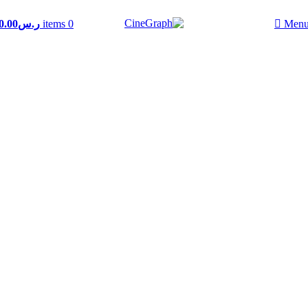
0
items
ر.س
0.00
Men
Click to enlarge